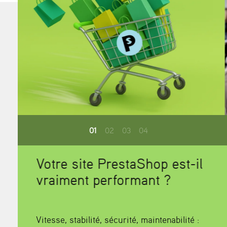
01
02
03
04
Experts PrestaShop :
Maintenance & Évolution
Advisa est experte et partenaire de la