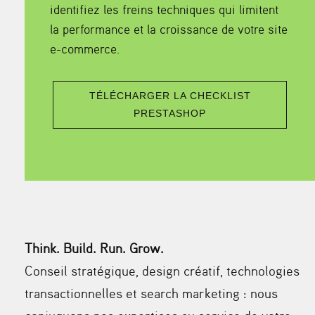
technologie PrestaShop, et dispose de
développeurs certifiés.
REJOIGNEZ-NOUS
REJOIGNEZ-NOUS
LIRE L’ÉTUDE DE CAS
BOOSTER MON PRESTASHOP
TÉLÉCHARGER LA CHECKLIST
TÉLÉCHARGER LA CHECKLIST
PRESTASHOP
PRESTASHOP
Think. Build. Run. Grow.
Conseil stratégique, design créatif, technologies
transactionnelles et search marketing : nous