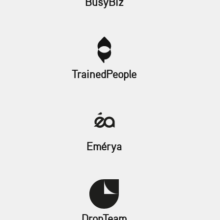
BusyBiz
TrainedPeople
Emérya
DropTeam