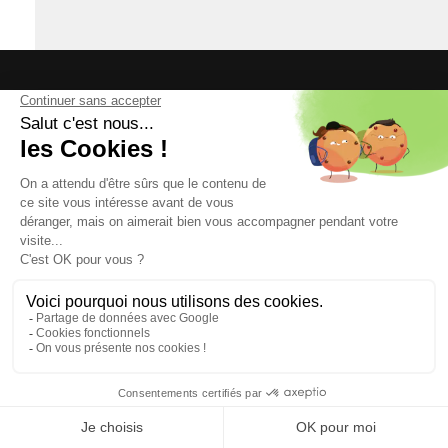
Strasbourg
03.90.41.18.58
32 rue du Bassin d’Austerlitz
67100 Strasbourg
Paris
01.85.08.22.68
32 rue de Cambrai
75019 Paris