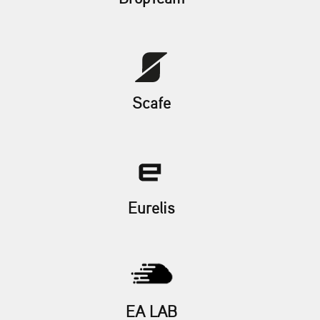
Scafe
Eurelis
EA LAB