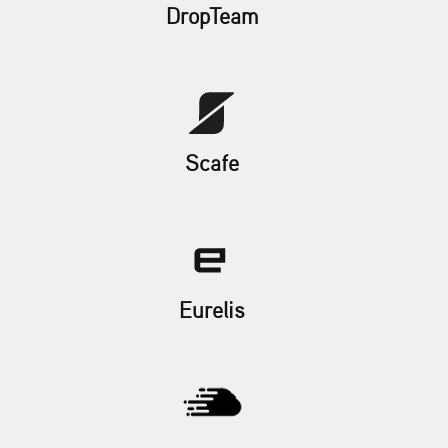
DropTeam
Scafe
Eurelis