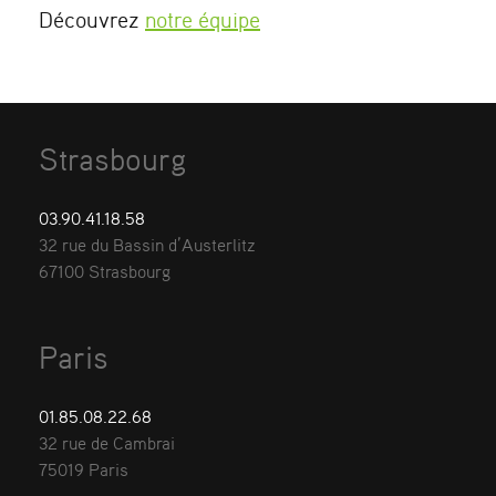
Découvrez
notre équipe
Strasbourg
03.90.41.18.58
32 rue du Bassin d’Austerlitz
67100 Strasbourg
Paris
01.85.08.22.68
32 rue de Cambrai
75019 Paris