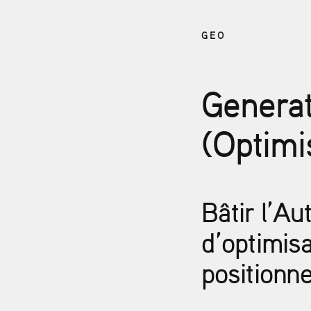
GEO
Generat
(Optimi
Bâtir l’Au
d’optimis
positionn