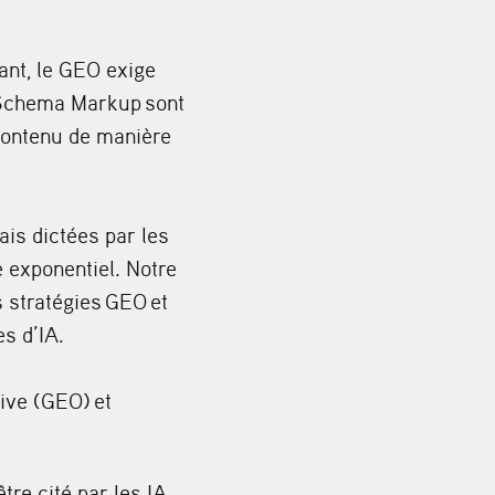
ant, le GEO exige
Schema Markup
sont
 contenu de manière
is dictées par les
e exponentiel. Notre
 stratégies
GEO
et
s d’IA.
tive (GEO)
et
re cité par les IA.