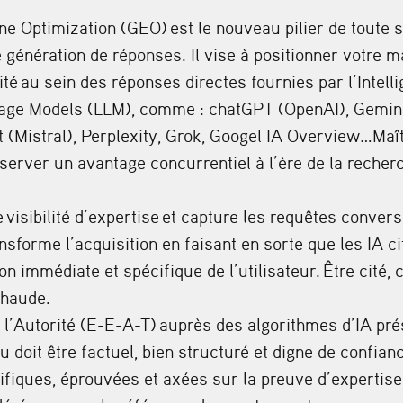
ne Optimization (GEO)
est le nouveau pilier de toute st
 génération de réponses. Il vise à positionner votre
ité
au sein des réponses directes fournies par l’Intellig
uage Models (LLM), comme : chatGPT (OpenAI), Gemini
t (Mistral), Perplexity, Grok, Googel IA Overview…Maît
erver un avantage concurrentiel à l’ère de la recher
e
visibilité d’expertise
et capture les requêtes convers
nsforme l’acquisition en faisant en sorte que les IA c
ion immédiate et spécifique de l’utilisateur.
Être cité, 
 chaude.
l’
Autorité (E-E-A-T)
auprès des algorithmes d’IA pré
u doit être factuel, bien structuré et digne de confia
ifiques, éprouvées et axées sur la preuve d’expertise