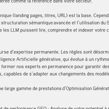
dérée comme la référence dans votre secteur.
nique (landing pages, titres, URL) est la base. Cepend
a
structuration sémantique
avancée et l’utilisation du
e les LLM puissent lire, comprendre et indexer votre
rse d’expertise permanente. Les règles sont désorma
lligence Artificielle générative, qui évolue à un rythm
 former nos experts en permanence pour garantir des
, capables de s’adapter aux changements des modèle
e large gamme de prestations
d’Optimisation Généra
et de performance GEO : Analyse de votre potentiel à êt