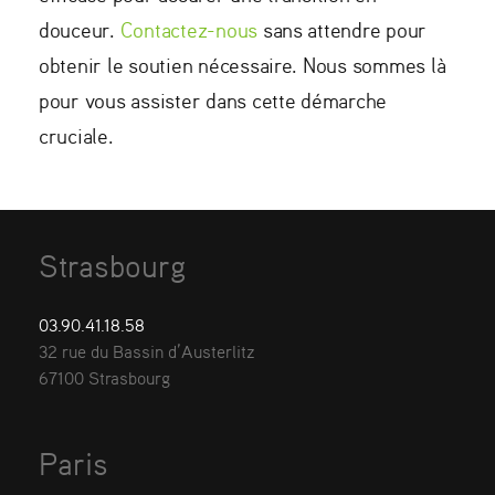
douceur.
Contactez-nous
sans attendre pour
obtenir le soutien nécessaire. Nous sommes là
pour vous assister dans cette démarche
cruciale.
Strasbourg
03.90.41.18.58
32 rue du Bassin d’Austerlitz
67100 Strasbourg
Paris