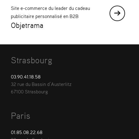
Site e-commerce du leader du cadeau
publicitaire personnalisé en B2B
Objetrama
Strasbourg
03.90.41.18.58
32 rue du Bassin d’Austerlitz
67100 Strasbourg
Paris
01.85.08.22.68