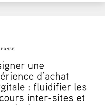
ÉPONSE
igner une
érience
d’achat
gitale
: fluidifier les
rcours
inter-sites
et