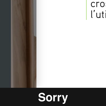
cr
l’u