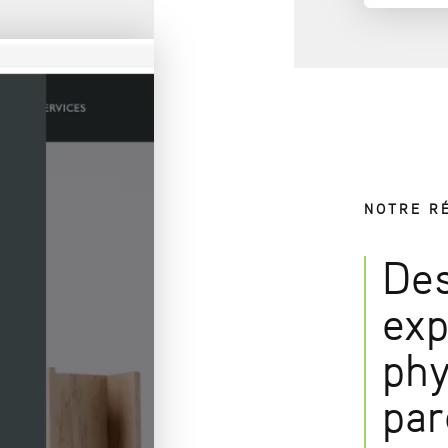
NOTRE R
Des
exp
phy
pa