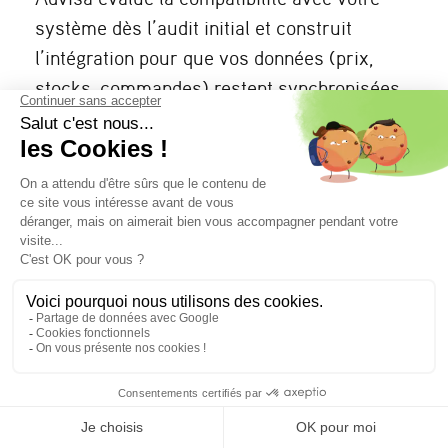
système dès l’audit initial et construit
l’intégration pour que vos données (prix,
stocks, commandes) restent synchronisées
et fiables.
Combien coûte un projet Shopify B2B avec
Advisa ?
Le budget varie selon la portée du projet :
création ou migration, niveau d’intégrations
(ERP, PIM, DAM, CRM), volume de catalogue
et besoins spécifiques en développement.
Chaque projet fait l’objet d’un chiffrage sur-
mesure après un premier échange sur vos
objectifs et votre contexte technique.