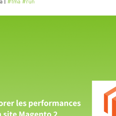
a |
#tma #run